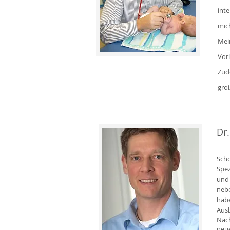
int
mich
Mei
Vor
Zud
gro
Dr
Scho
Spez
und 
nebe
habe
Ausb
Nach
neue