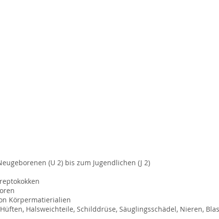
eugeborenen (U 2) bis zum Jugendlichen (J 2)
Streptokokken
boren
on Körpermatierialien
üften, Halsweichteile, Schilddrüse, Säuglingsschädel, Nieren, Blase