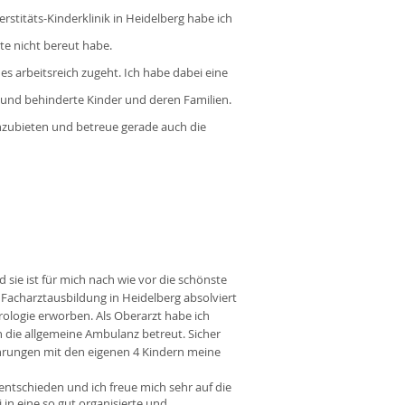
stitäts-Kinderklinik in Heidelberg habe ich
ute nicht bereut habe.
s arbeitsreich zugeht. Ich habe dabei eine
 und behinderte Kinder und deren Familien.
nzubieten und betreue gerade auch die
 sie ist für mich nach wie vor die schönste
 Facharztausbildung in Heidelberg absolviert
ologie erworben. Als Oberarzt habe ich
h die allgemeine Ambulanz betreut. Sicher
ahrungen mit den eigenen 4 Kindern meine
 entschieden und ich freue mich sehr auf die
in eine so gut organisierte und