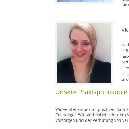
funk
Vic
Nach
in B
habe
Ärzt
Elte
Ich 
und 
Unsere Praxisphilosopie
Wir verstehen uns im positiven Sinn 
Grundlage. Wir sind dabei sehr dem 
Vorsorgen und der Verhütung von ve