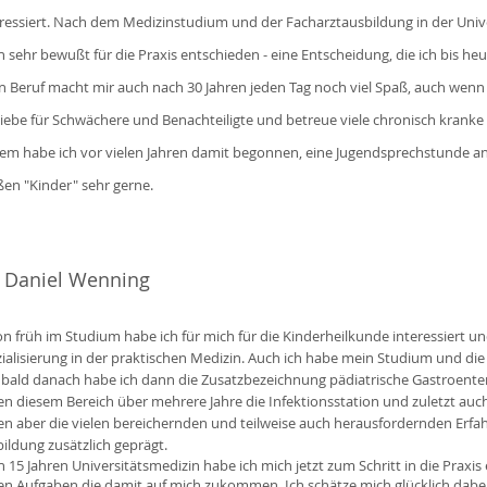
eressiert. Nach dem Medizinstudium und der Facharztausbildung in der Univer
 sehr bewußt für die Praxis entschieden - eine Entscheidung, die ich bis he
n Beruf macht mir auch nach 30 Jahren jeden Tag noch viel Spaß, auch wenn e
liebe für Schwächere und Benachteiligte und betreue viele chronisch kranke
em habe ich vor vielen Jahren damit begonnen, eine Jugendsprechstunde a
ßen "Kinder" sehr gerne.
. Daniel Wenning
n früh im Studium habe ich für mich für die Kinderheilkunde interessiert und
ialisierung in der praktischen Medizin. Auch ich habe mein Studium und die
bald danach habe ich dann die Zusatzbezeichnung pädiatrische Gastroenter
n diesem Bereich über mehrere Jahre die Infektionsstation und zuletzt auc
n aber die vielen bereichernden und teilweise auch herausfordernden Erf
ildung zusätzlich geprägt.
 15 Jahren Universitätsmedizin habe ich mich jetzt zum Schritt in die Praxis
n Aufgaben die damit auf mich zukommen. Ich schätze mich glücklich dabei 