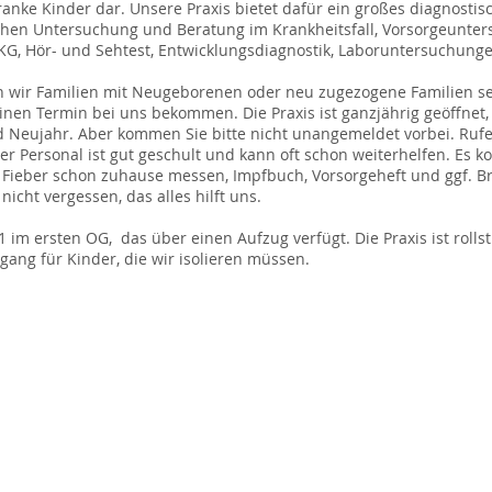
kranke Kinder dar. Unsere Praxis bietet dafür ein großes diagnosti
chen Untersuchung und Beratung im Krankheitsfall, Vorsorgeunter
EKG, Hör- und Sehtest, Entwicklungsdiagnostik, Laboruntersuchungen
 wir Familien mit Neugeborenen oder neu zugezogene Familien sel
einen Termin bei uns bekommen. Die Praxis ist ganzjährig geöffnet
eujahr. Aber kommen Sie bitte nicht unangemeldet vorbei. Rufen 
r Personal ist gut geschult und kann oft schon weiterhelfen. Es k
 Fieber schon zuhause messen, Impfbuch, Vorsorgeheft und ggf. B
icht vergessen, das alles hilft uns.
 1 im ersten OG, das über einen Aufzug verfügt. Die Praxis ist rol
ang für Kinder, die wir isolieren müssen.