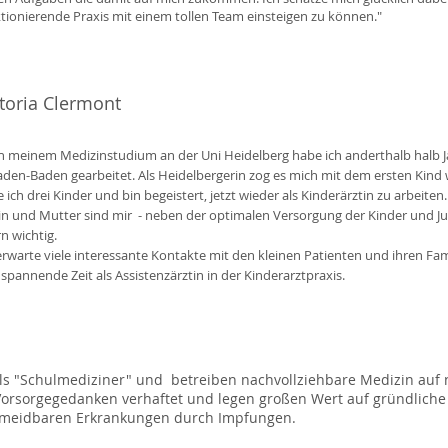
tionierende Praxis mit einem tollen Team einsteigen zu können."
toria Clermont
 meinem Medizinstudium an der Uni Heidelberg habe ich anderthalb halb Jah
aden-Baden gearbeitet. Als Heidelbergerin zog es mich mit dem ersten Kind 
 ich drei Kinder und bin begeistert, jetzt wieder als Kinderärztin zu arbeiten.
in und Mutter sind mir - neben der optimalen Versorgung der Kinder und J
rn wichtig.
erwarte viele interessante Kontakte mit den kleinen Patienten und ihren Fam
spannende Zeit als Assistenzärztin in der Kinderarztpraxis.
als "Schulmediziner" und betreiben nachvollziehbare Medizin auf 
Vorsorgegedanken verhaftet und legen großen Wert auf gründlic
rmeidbaren Erkrankungen durch Impfungen.