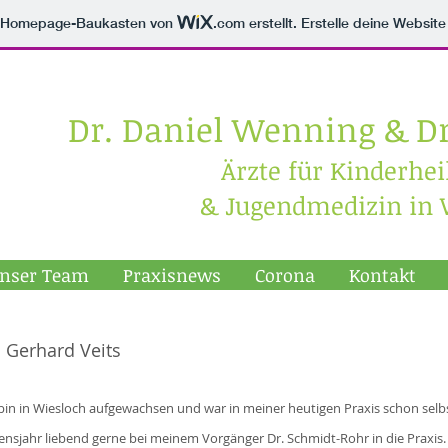
m Homepage-Baukasten von
.com
erstellt. Erstelle deine Websit
Dr. Daniel Wenning
& Dr
Ärzte für Kinderhe
& Jugendmedizin
in 
nser Team
Praxisnews
Corona
Kontakt
. Gerhard Veits
 bin in Wiesloch aufgewachsen und war in meiner heutigen Praxis schon selbs
ensjahr liebend gerne bei meinem Vorgänger Dr. Schmidt-Rohr in die Praxis.